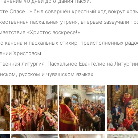
 течение 40 дней до отдания Пасхи.
сте Спасе…» был совершён крестный ход вокруг храм
жественная пасхальная утреня, впервые зазвучали тр
иветствие «Христос воскресе!»
о канона и пасхальных стихир, преисполненных радо
ении Христовом.
твенная литургия. Пасхальное Евангелие на Литурги
нском, русском и чувашском языках.