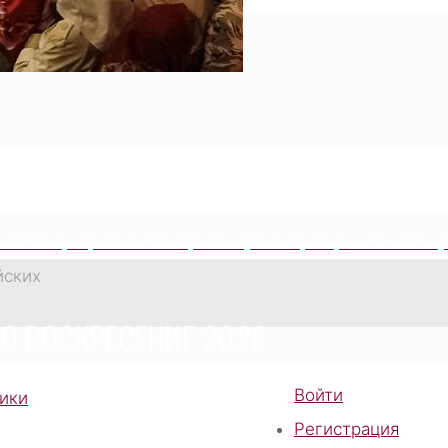
ЕДНИКОВ РОССИЙСКИХ
 Савватий, митрополит Чебоксарский и Чувашский, совершил Божественну
йских
О ВОСКРЕСЕНИЕ 2026
Войти
рики
Светлое Христово
Регистрация