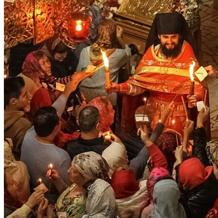
ДЕЯТЕЛЬНОСТЬ ХРАМА
ВОСКРЕСНАЯ ШКОЛА
МОЛОДЕЖНЫЙ КЛУБ «КОРАБЛЬ ВЕРЫ»
МОЛОДЕЖНЫЙ КЛУБ «ФАВОР»
«ПРАВОСЛАВНЫЕ БЕСЕДЫ»
БИБЛИОТЕКА
ОГЛАСИТЕЛЬНЫЕ БЕСЕДЫ
ЦЕНТР ГУМАНИТАРНОЙ ПОМОЩИ
НАРОДНЫЕ КОРМИЛЬЦЫ
РАСПИСАНИЕ БОГОСЛУЖЕНИЙ
ПАЛОМНИКАМ