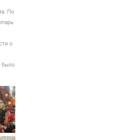
а. По
опарь
сти о
и было