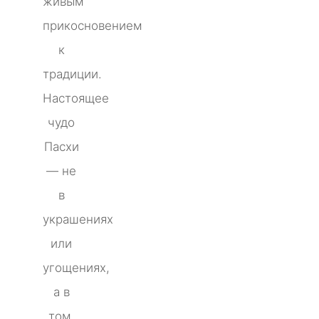
живым
прикосновением
к
традиции.
Настоящее
чудо
Пасхи
— не
в
украшениях
или
угощениях,
а в
том,