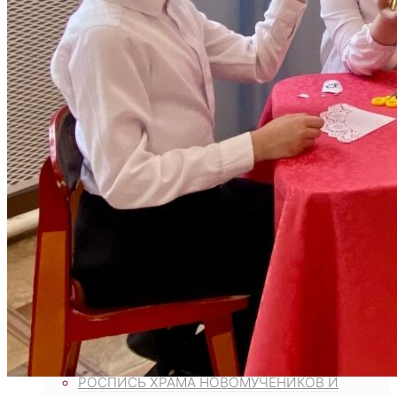
ВОСКРЕСНАЯ ШКОЛА
МОЛОДЕЖНЫЙ КЛУБ «КОРАБЛЬ ВЕРЫ»
МОЛОДЕЖНЫЙ КЛУБ «ФАВОР»
«ПРАВОСЛАВНЫЕ БЕСЕДЫ»
БИБЛИОТЕКА
ОГЛАСИТЕЛЬНЫЕ БЕСЕДЫ
ЦЕНТР ГУМАНИТАРНОЙ ПОМОЩИ
НАРОДНЫЕ КОРМИЛЬЦЫ
РАСПИСАНИЕ БОГОСЛУЖЕНИЙ
ПАЛОМНИКАМ
РОСПИСЬ ХРАМА НОВОМУЧЕНИКОВ И