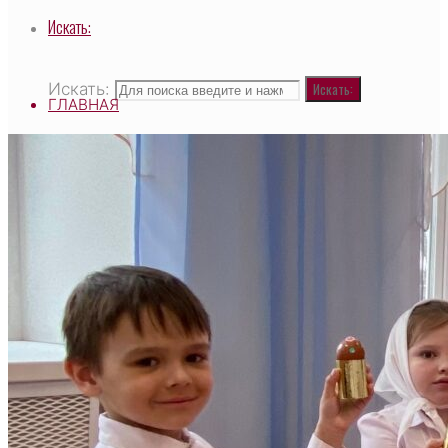
Искать:
Искать:
Искать:
ГЛАВНАЯ
ВЫСОКОПРЕОСВЯЩЕННЕЙШИЙ САВВАТИЙ,
МИТРОПОЛИТ ЧЕБОКСАРСКИЙ И
ЧУВАШСКИЙ, ГЛАВА ЧУВАШСКОЙ
МИТРОПОЛИИ
О ХРАМЕ
НАСТОЯТЕЛЬ
СВЯЩЕННОСЛУЖИТЕЛИ
ТАИНСТВО И ТРЕБЫ
ДЕЯТЕЛЬНОСТЬ ХРАМА