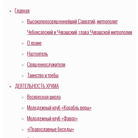
Главная
Высокопреосвященнейший Савватий, митрополит
Чебоксарский и Чувашский, глава Чувашской митрополии
О храме
Настоятель
Священнослужители
Таинство и требы
ДЕЯТЕЛЬНОСТЬ ХРАМА
Воскресная школа
Молодежный клуб «Корабль веры»
Молодежный клуб «Фавор»
«Православные беседы»