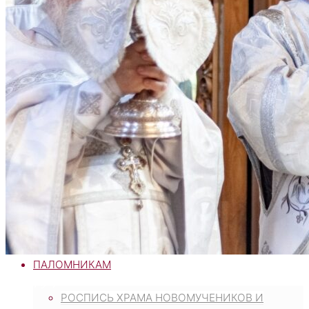
ВОСКРЕСНАЯ ШКОЛА
МОЛОДЕЖНЫЙ КЛУБ «КОРАБЛЬ ВЕРЫ»
МОЛОДЕЖНЫЙ КЛУБ «ФАВОР»
«ПРАВОСЛАВНЫЕ БЕСЕДЫ»
БИБЛИОТЕКА
ОГЛАСИТЕЛЬНЫЕ БЕСЕДЫ
ЦЕНТР ГУМАНИТАРНОЙ ПОМОЩИ
НАРОДНЫЕ КОРМИЛЬЦЫ
РАСПИСАНИЕ БОГОСЛУЖЕНИЙ
ПАЛОМНИКАМ
Без рубрики
РОСПИСЬ ХРАМА НОВОМУЧЕНИКОВ И