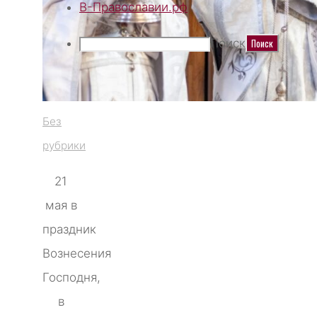
В-Православии.рф
Поиск
Без
рубрики
21
мая в
праздник
Вознесения
Господня,
в