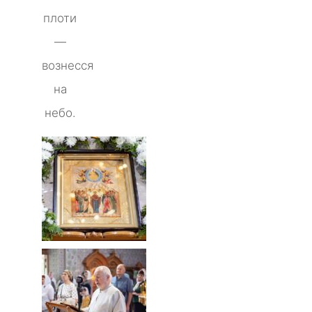
плоти
—
вознесся
на
небо.