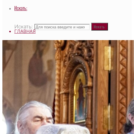
Искать:
Искать:
Искать:
ГЛАВНАЯ
ВЫСОКОПРЕОСВЯЩЕННЕЙШИЙ САВВАТИЙ,
МИТРОПОЛИТ ЧЕБОКСАРСКИЙ И
ЧУВАШСКИЙ, ГЛАВА ЧУВАШСКОЙ
МИТРОПОЛИИ
О ХРАМЕ
НАСТОЯТЕЛЬ
СВЯЩЕННОСЛУЖИТЕЛИ
ТАИНСТВО И ТРЕБЫ
ДЕЯТЕЛЬНОСТЬ ХРАМА