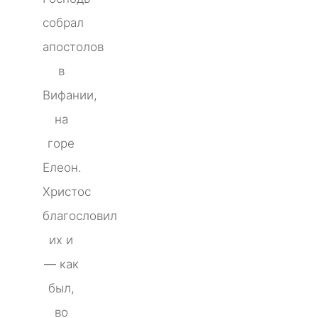
собрал
апостолов
в
Вифании,
на
горе
Елеон.
Христос
благословил
их и
— как
был,
во