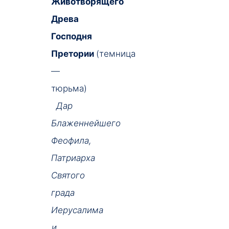
Животворящего
Древа
Господня
Претории
(темница
—
тюрьма)
Дар
Блаженнейшего
Феофила,
Патриарха
Святого
града
Иерусалима
и