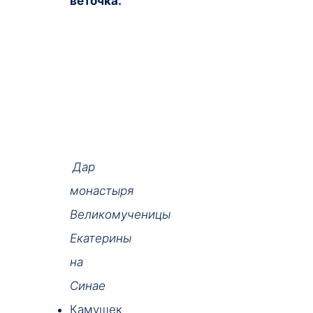
веточка.
Дар
монастыря
Великомученицы
Екатерины
на
Синае
Камушек