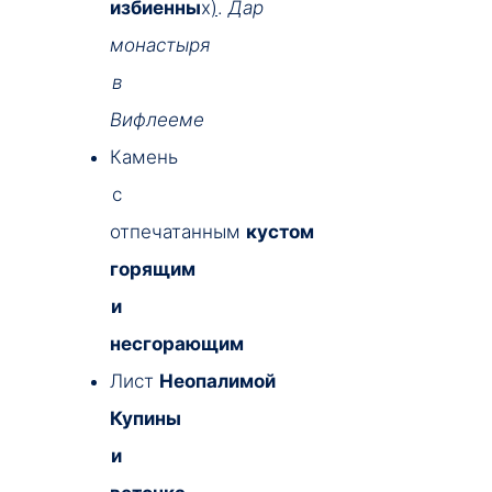
избиенны
х
)
.
Дар
монастыря
в
Вифлееме
Камень
с
отпечатанным
кустом
горящим
и
несгорающим
Лист
Неопалимой
Купины
и