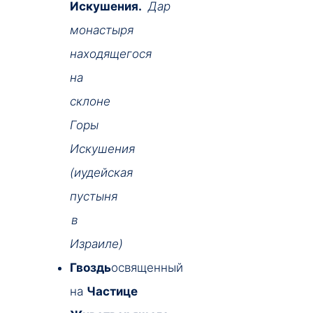
Искушения.
Дар
монастыря
находящегося
на
склоне
Горы
Искушения
(иудейская
пустыня
в
Израиле)
Гвоздь
освященный
на
Частице