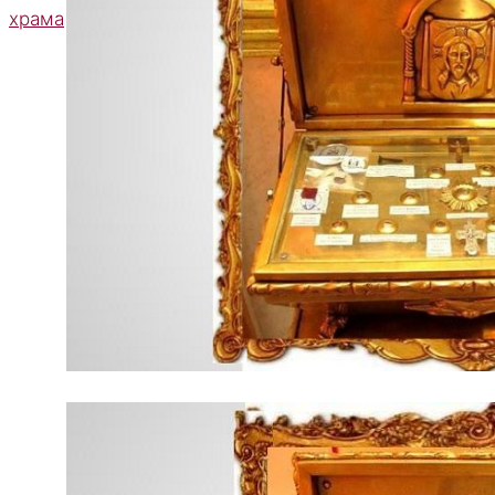
храма
Содержимое
мощевика
со
святынями