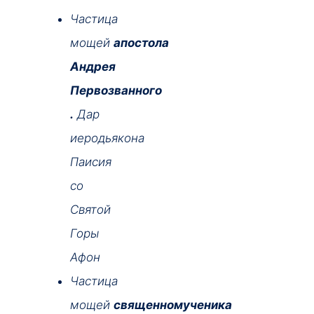
Частица
мощей
апостола
Андрея
Первозванного
.
Д
ар
иеродьякона
Паисия
со
Святой
Горы
Афон
Частица
мощей
священномученика