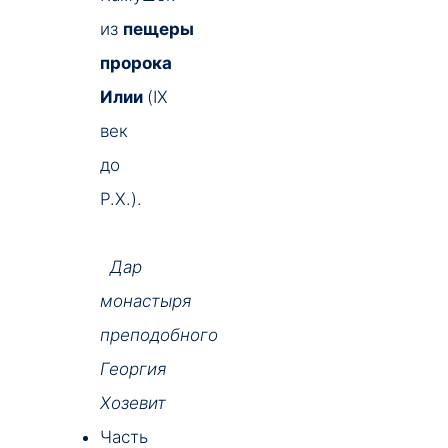
из
пещеры
пророка
Илии
(IX
век
до
Р.Х.).
Дар
монастыря
преподобного
Георгия
Хозевит
Часть