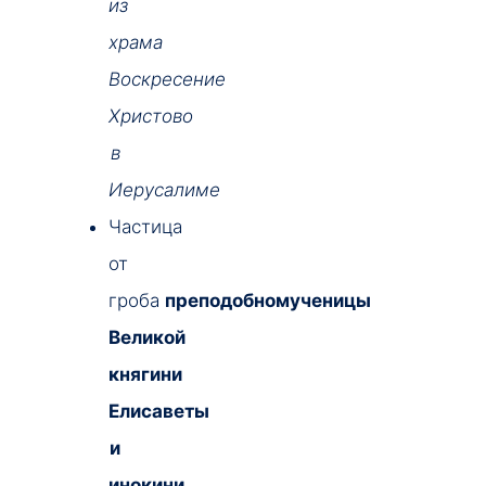
из
храма
Воскресение
Христово
в
Иерусалиме
Частица
от
гроба
преподобномученицы
Великой
княгини
Елисаветы
и
инокини