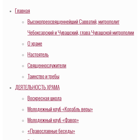
Главная
Высокопреосвященнейший Савватий, митрополит
Чебоксарский и Чувашский, глава Чувашской митрополии
О храме
Настоятель
Священнослужители
Таинство и требы
ДЕЯТЕЛЬНОСТЬ ХРАМА
Воскресная школа
Молодежный клуб «Корабль веры»
Молодежный клуб «Фавор»
«Православные беседы»