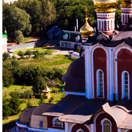
ВОСКРЕСНАЯ ШКОЛА
МОЛОДЕЖНЫЙ КЛУБ «КОРАБЛЬ ВЕРЫ»
МОЛОДЕЖНЫЙ КЛУБ «ФАВОР»
«ПРАВОСЛАВНЫЕ БЕСЕДЫ»
БИБЛИОТЕКА
ОГЛАСИТЕЛЬНЫЕ БЕСЕДЫ
ЦЕНТР ГУМАНИТАРНОЙ ПОМОЩИ
НАРОДНЫЕ КОРМИЛЬЦЫ
РАСПИСАНИЕ БОГОСЛУЖЕНИЙ
ПАЛОМНИКАМ
РОСПИСЬ ХРАМА НОВОМУЧЕНИКОВ И