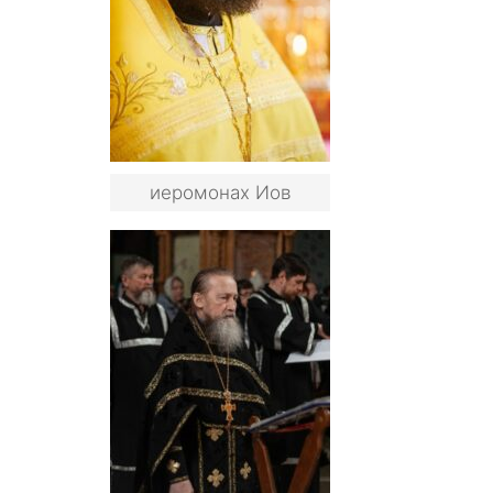
иеромонах Иов