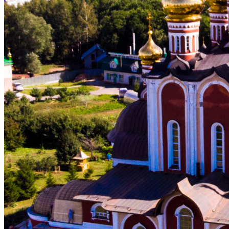
ВОСКРЕСНАЯ ШКОЛА
МОЛОДЕЖНЫЙ КЛУБ «КОРАБЛЬ ВЕРЫ»
МОЛОДЕЖНЫЙ КЛУБ «ФАВОР»
«ПРАВОСЛАВНЫЕ БЕСЕДЫ»
БИБЛИОТЕКА
ОГЛАСИТЕЛЬНЫЕ БЕСЕДЫ
ЦЕНТР ГУМАНИТАРНОЙ ПОМОЩИ
НАРОДНЫЕ КОРМИЛЬЦЫ
РАСПИСАНИЕ БОГОСЛУЖЕНИЙ
ПАЛОМНИКАМ
РОСПИСЬ ХРАМА НОВОМУЧЕНИКОВ И