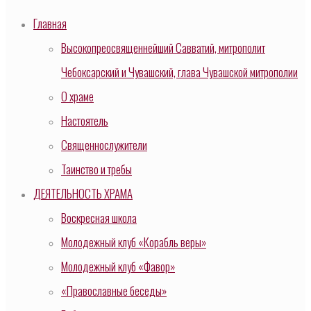
Главная
Высокопреосвященнейший Савватий, митрополит
Чебоксарский и Чувашский, глава Чувашской митрополии
О храме
Настоятель
Священнослужители
Таинство и требы
ДЕЯТЕЛЬНОСТЬ ХРАМА
Воскресная школа
Молодежный клуб «Корабль веры»
Молодежный клуб «Фавор»
«Православные беседы»