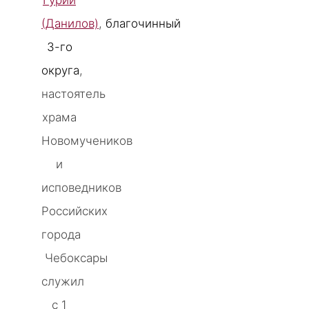
Гурий
(Данилов)
,
благочинный
3-го
округа
,
настоятель
храма
Новомучеников
и
исповедников
Российских
города
Чебоксары
служил
с 1