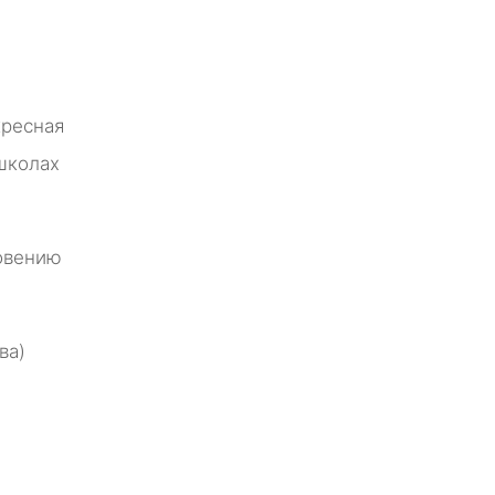
кресная
школах
ловению
ва)