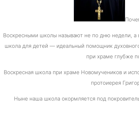
Поче
Воскресными школы называют не по дню недели, а 
школа для детей — идеальный помощник духовного
при храме глубже п
Воскресная школа при храме Новомучеников и исп
протоиерея Григор
Ныне наша школа окормляется под покровитель