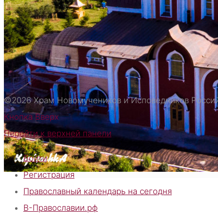
РОСПИСЬ ХРАМА НОВОМУЧЕНИКОВ И ИСПОВ
ЦЕРКОВНО-ИСТОРИЧЕСКИЙ МУЗЕЙ
ИКОНЫ ХРАМА
СОДЕРЖИМОЕ МОЩЕВИКА СО СВЯТЫНЯМИ
КОНТАКТЫ
©2026 Храм Новомучеников и Исповедников Росси
РЕКВИЗИТЫ
Кнопка Вверх
Перейти к верхней панели
ИСКАТЬ:
Войти
Искать:
Искать:
Регистрация
Православный календарь на сегодня
В-Православии.рф