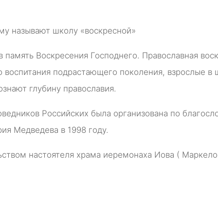
му называют школу «воскресной»
в память Воскресения Господнего. Православная вос
 воспитания подрастающего поколения, взрослые в 
ознают глубину православия.
оведников Российских была организована по благос
ия Медведева в 1998 году.
ством настоятеля храма иеремонаха Иова ( Маркело