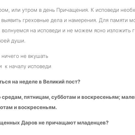
ом, или утром в день Причащения. К исповеди необ
 выявить греховные дела и намерения. Для памяти 
ы волнуемся на исповеди и не можем ясно изложить 
воей души.
 ничего не вкушать
и к началу исповеди
ься на неделе в Великий пост?
 средам, пятницам, субботам и воскресеньям; мал
ботам и воскресеньям.
щенных Даров не причащают младенцев?