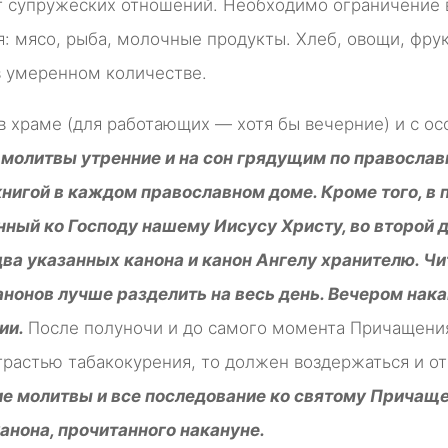
от супружеских отношений. Необходимо ограничение 
 мясо, рыба, молочные продукты. Хлеб, овощи, фру
в умеренном количестве.
в храме (для работающих — хотя бы вечерние) и с о
е. молитвы утренние и на сон грядущим по правосла
нигой в каждом православном доме. Кроме того, в
нный ко Господу нашему Иисусу Христу, во второй 
два указанных канона и канон Ангелу хранителю. Ч
нонов лучше разделить на весь день. Вечером нак
ии.
После полуночи и до самого момента Причащени
трастью табакокурения, то должен воздержаться и от
е молитвы и все последование ко святому Причащ
анона, прочитанного накануне.