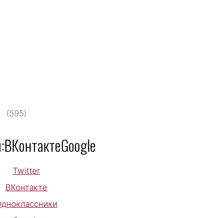
ИЛЬЦЫ
е кормильцы
(595)
:ВКонтактеGoogle
Twitter
ВКонтакте
дноклассники