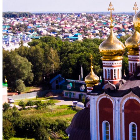
ДЕЯТЕЛЬНОСТЬ ХРАМА
ВОСКРЕСНАЯ ШКОЛА
МОЛОДЕЖНЫЙ КЛУБ «КОРАБЛЬ ВЕРЫ»
МОЛОДЕЖНЫЙ КЛУБ «ФАВОР»
«ПРАВОСЛАВНЫЕ БЕСЕДЫ»
БИБЛИОТЕКА
ОГЛАСИТЕЛЬНЫЕ БЕСЕДЫ
ЦЕНТР ГУМАНИТАРНОЙ ПОМОЩИ
НАРОДНЫЕ КОРМИЛЬЦЫ
РАСПИСАНИЕ БОГОСЛУЖЕНИЙ
ПАЛОМНИКАМ