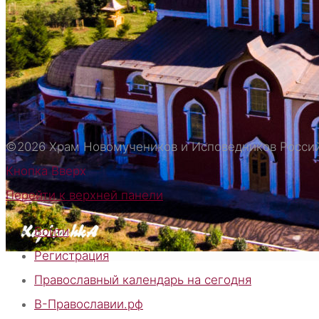
РОСПИСЬ ХРАМА НОВОМУЧЕНИКОВ И ИСПОВ
ЦЕРКОВНО-ИСТОРИЧЕСКИЙ МУЗЕЙ
ИКОНЫ ХРАМА
СОДЕРЖИМОЕ МОЩЕВИКА СО СВЯТЫНЯМИ
КОНТАКТЫ
©2026 Храм Новомучеников и Исповедников Росси
РЕКВИЗИТЫ
Кнопка Вверх
Перейти к верхней панели
ИСКАТЬ:
Войти
Искать:
Искать:
Регистрация
Православный календарь на сегодня
В-Православии.рф