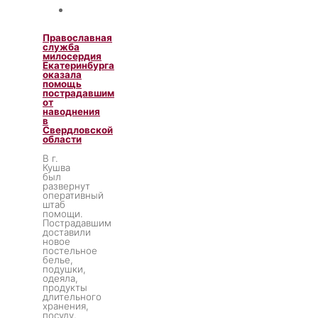
Православная
служба
милосердия
Екатеринбурга
оказала
помощь
пострадавшим
от
наводнения
в
Свердловской
области
В г.
Кушва
был
развернут
оперативный
штаб
помощи.
Пострадавшим
доставили
новое
постельное
белье,
подушки,
одеяла,
продукты
длительного
хранения,
посуду,