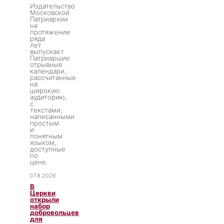
Издательство
Московской
Патриархии
на
протяжении
ряда
лет
выпускает
Патриаршие
отрывные
календари,
рассчитанные
на
широкую
аудиторию,
с
текстами,
написанными
простым
и
понятным
языком,
доступные
по
цене.
07.8.2026
В
Церкви
открыли
набор
добровольцев
для