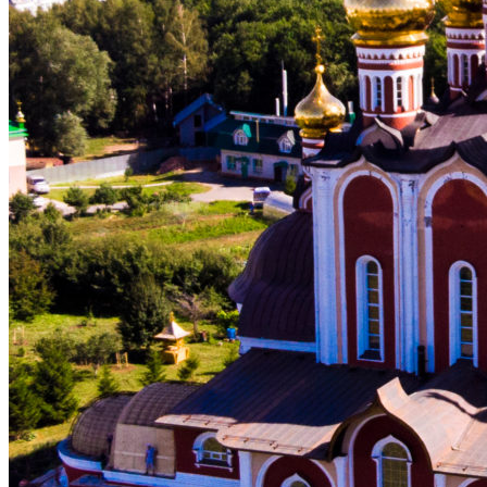
ВОСКРЕСНАЯ ШКОЛА
МОЛОДЕЖНЫЙ КЛУБ «КОРАБЛЬ ВЕРЫ»
МОЛОДЕЖНЫЙ КЛУБ «ФАВОР»
«ПРАВОСЛАВНЫЕ БЕСЕДЫ»
БИБЛИОТЕКА
ОГЛАСИТЕЛЬНЫЕ БЕСЕДЫ
ЦЕНТР ГУМАНИТАРНОЙ ПОМОЩИ
НАРОДНЫЕ КОРМИЛЬЦЫ
РАСПИСАНИЕ БОГОСЛУЖЕНИЙ
ПАЛОМНИКАМ
РОСПИСЬ ХРАМА НОВОМУЧЕНИКОВ И