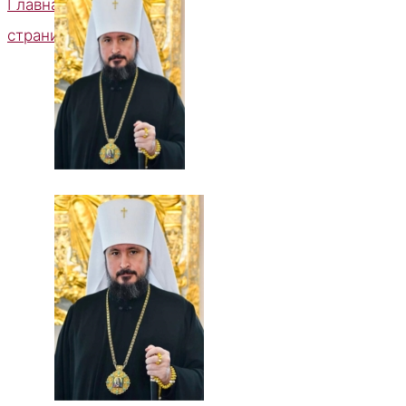
Главная
страница
Высокопреосвященнейший
Савватий,
митрополит
Чебоксарский
и
Чувашский,
глава
Чувашской
митрополии