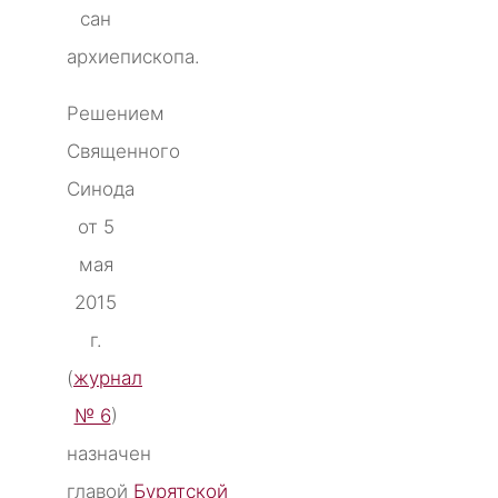
сан
архиепископа.
Решением
Священного
Синода
от 5
мая
2015
г.
(
журнал
№ 6
)
назначен
главой
Бурятской