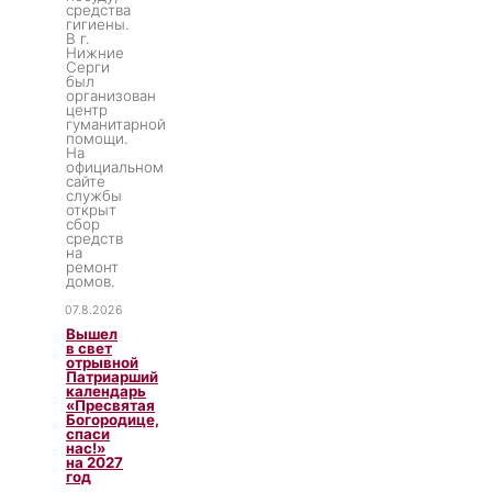
средства
гигиены.
В г.
Нижние
Серги
был
организован
центр
гуманитарной
помощи.
На
официальном
сайте
службы
открыт
сбор
средств
на
ремонт
домов.
07.8.2026
Вышел
в свет
отрывной
Патриарший
календарь
«Пресвятая
Богородице,
спаси
нас!»
на 2027
год