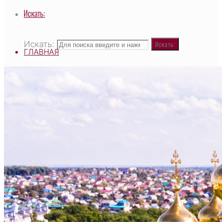
Искать:
Искать:
Искать:
ГЛАВНАЯ
ВЫСОКОПРЕОСВЯЩЕННЕЙШИЙ САВВАТИЙ,
МИТРОПОЛИТ ЧЕБОКСАРСКИЙ И
ЧУВАШСКИЙ, ГЛАВА ЧУВАШСКОЙ
МИТРОПОЛИИ
О ХРАМЕ
НАСТОЯТЕЛЬ
СВЯЩЕННОСЛУЖИТЕЛИ
ТАИНСТВО И ТРЕБЫ
ДЕЯТЕЛЬНОСТЬ ХРАМА