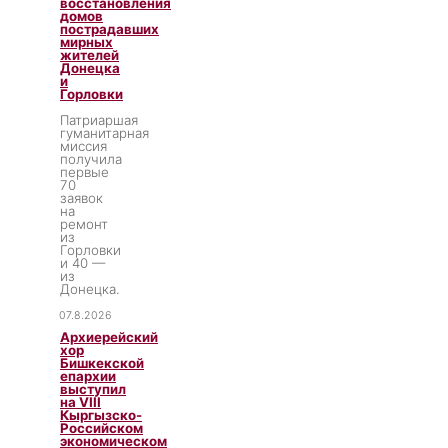
восстановления
домов
пострадавших
мирных
жителей
Донецка
и
Горловки
Патриаршая
гуманитарная
миссия
получила
первые
70
заявок
на
ремонт
из
Горловки
и 40 —
из
Донецка.
07.8.2026
Архиерейский
хор
Бишкекской
епархии
выступил
на VIII
Кыргызско-
Российском
экономическом