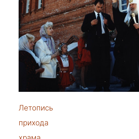
Летопись
прихода
храма