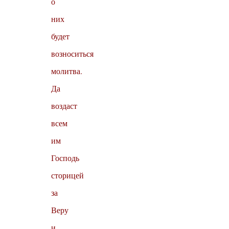
о
них
будет
возноситься
молитва.
Да
воздаст
всем
им
Господь
сторицей
за
Веру
и