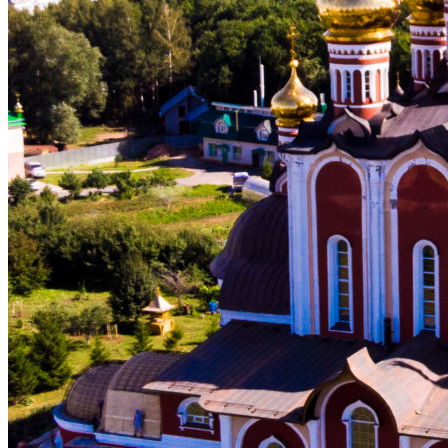
ВОСКРЕСНАЯ ШКОЛА
МОЛОДЕЖНЫЙ КЛУБ «КОРАБЛЬ ВЕРЫ»
МОЛОДЕЖНЫЙ КЛУБ «ФАВОР»
«ПРАВОСЛАВНЫЕ БЕСЕДЫ»
БИБЛИОТЕКА
ОГЛАСИТЕЛЬНЫЕ БЕСЕДЫ
ЦЕНТР ГУМАНИТАРНОЙ ПОМОЩИ
НАРОДНЫЕ КОРМИЛЬЦЫ
РАСПИСАНИЕ БОГОСЛУЖЕНИЙ
ПАЛОМНИКАМ
РОСПИСЬ ХРАМА НОВОМУЧЕНИКОВ И