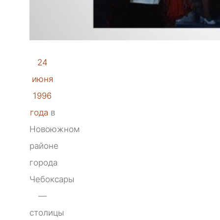
24
июня
1996
года
в
Новоюжном
районе
города
Чебоксары
—
столицы