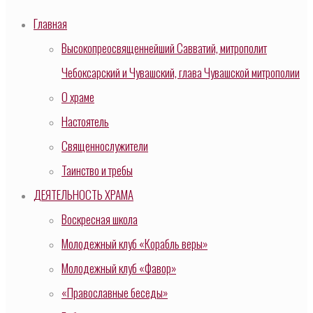
Главная
Высокопреосвященнейший Савватий, митрополит
Чебоксарский и Чувашский, глава Чувашской митрополии
О храме
Настоятель
Священнослужители
Таинство и требы
ДЕЯТЕЛЬНОСТЬ ХРАМА
Воскресная школа
Молодежный клуб «Корабль веры»
Молодежный клуб «Фавор»
«Православные беседы»